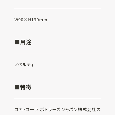
SUSPRO運営会社
W90×H130mm
サイトマップ
コーポレートサイト
オリジナルグッ
ズ制作
プライバシーポリシー
■用途
ノベルティ
■特徴
コカ･コーラ ボトラーズジャパン株式会社の