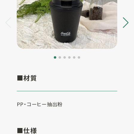
一覧
お客様実績
SUSPRO
お役立ち情報
selection
名入れ可エコグ
コラム
ッズ
ECサイト
SUS supply
備品・グッズ製
品一覧
お知らせ
■材質
カタログ
SUSPROとは
PP・コーヒー抽出粉
お問い合わせ
オリジナルアメ
ニティ制作
■仕様