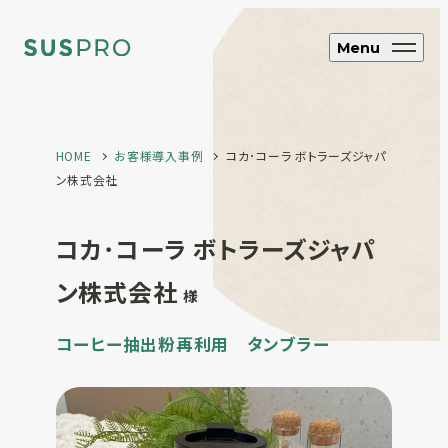
Menu
HOME
お客様導入事例
コカ･コーラ ボトラーズジャパ
SUS CYCLE
アップサイクル
ン株式会社
ブランド・企業向け
コカ･コーラ ボトラーズジャパ
オリジナルエコグッズ制作
ン株式会社
様
ホテル・旅館向け
エコアメニティ・グッズ制作
コーヒー抽出粉再利用 タンブラー
フルオーダー制
作
SUS coffee
コーヒー粉再利用雑貨
SUS amenity
アメニティ製品