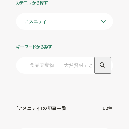
カテゴリから探す
一覧
お客様実績
アメニティ
SUSPRO
お役立ち情報
selection
名入れ可エコグ
コラム
ッズ
ECサイト
キーワードから探す
SUS supply
備品・グッズ製
品一覧
お知らせ
カタログ
SUSPROとは
お問い合わせ
「アメニティ」の記事一覧
12件
オリジナルアメ
ニティ制作