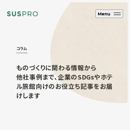
Menu
SUS CYCLE
コラム
アップサイクル
ものづくりに関わる情報から
ブランド・企業向け
オリジナルエコグッズ制作
他社事例まで、
企業のSDGsやホテ
ル旅館向けのお役立ち記事をお届
ホテル・旅館向け
エコアメニティ・グッズ制作
けします
フルオーダー制
作
SUS coffee
コーヒー粉再利用雑貨
SUS amenity
アメニティ製品