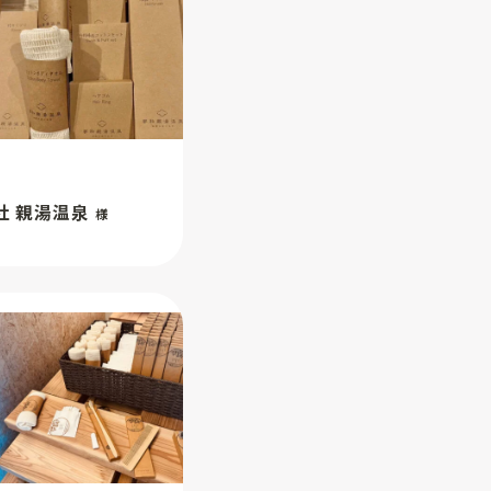
社 親湯温泉
様