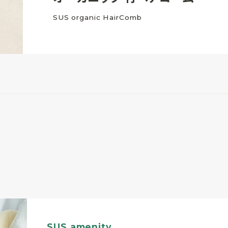
SUS organic HairComb
SUS amenity