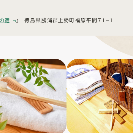
月の宿
』 徳島県勝浦郡上勝町福原平間７１−１