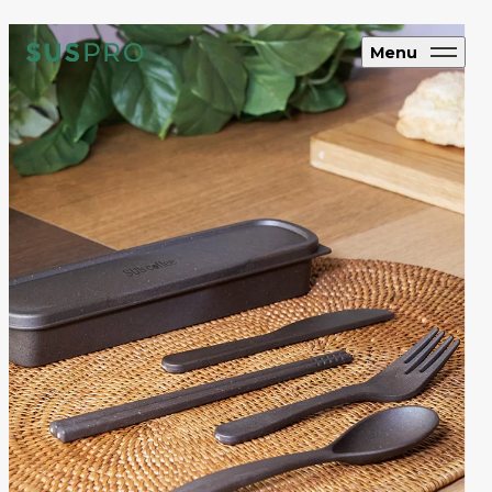
Menu
SUS CYCLE
アップサイクル
ブランド・企業向け
オリジナルエコグッズ制作
ホテル・旅館向け
エコアメニティ・グッズ制作
フルオーダー制
作
SUS coffee
コーヒー粉再利用雑貨
SUS amenity
アメニティ製品