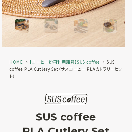
一覧
お客様実績
SUSPRO
お役立ち情報
selection
名入れ可エコグ
コラム
ッズ
ECサイト
SUS supply
備品・グッズ製
HOME
【コーヒー粉再利用雑貨】SUS coffee
SUS
品一覧
coffee PLA Cutlery Set（サスコーヒー PLAカトラリーセッ
お知らせ
ト）
カタログ
SUSPROとは
お問い合わせ
オリジナルアメ
SUS coffee
ニティ制作
PLA Cutlery Set