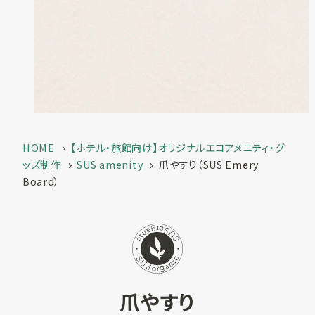
一覧
お客様実績
SUSPRO
お役立ち情報
selection
名入れ可エコグ
コラム
ッズ
ECサイト
SUS supply
備品・グッズ製
HOME
【ホテル・旅館向け】オリジナルエコアメニティ・グ
品一覧
ッズ制作
SUS amenity
爪やすり（SUS Emery
お知らせ
Board）
カタログ
SUSPROとは
お問い合わせ
オリジナルアメ
ニティ制作
爪やすり