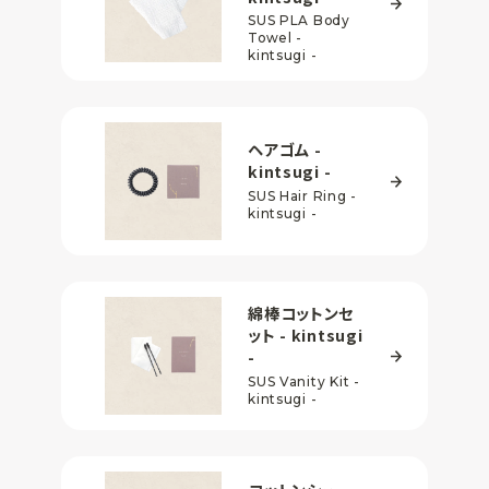
SUS PLA Body
Towel -
kintsugi -
ヘアゴム
-
kintsugi -
SUS Hair Ring -
kintsugi -
綿棒コットンセ
ット
- kintsugi
-
SUS Vanity Kit -
kintsugi -