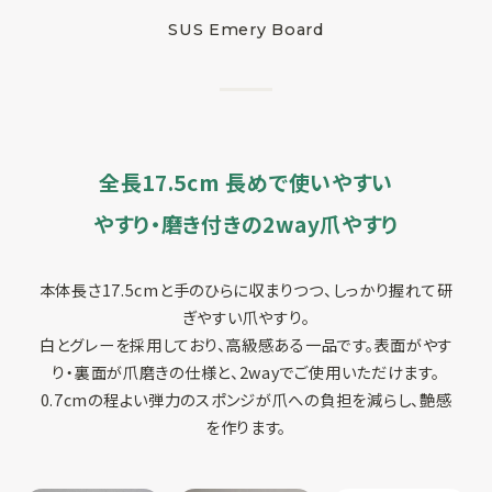
SUS Emery Board
SUSPRO運営会社
サイトマップ
コーポレートサイト
オリジナルグッ
ズ制作
プライバシーポリシー
全長17.5cm 長めで使いやすい
やすり・磨き付きの2way爪やすり
本体長さ17.5cmと手のひらに収まりつつ、しっかり握れて研
ぎやすい爪やすり。
白とグレーを採用しており、高級感ある一品です。表面がやす
り・裏面が爪磨きの仕様と、2wayでご使用いただけます。
0.7cmの程よい弾力のスポンジが爪への負担を減らし、艶感
を作ります。