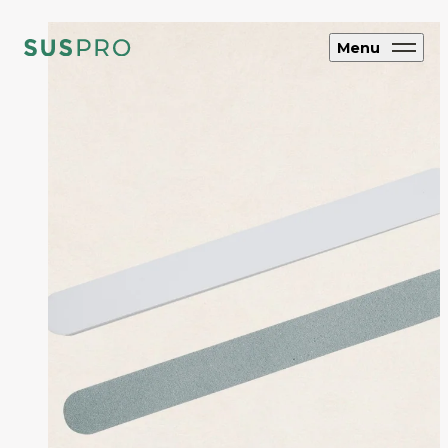
Menu
SUS CYCLE
アップサイクル
ブランド・企業向け
オリジナルエコグッズ制作
ホテル・旅館向け
エコアメニティ・グッズ制作
フルオーダー制
作
SUS coffee
コーヒー粉再利用雑貨
SUS amenity
アメニティ製品