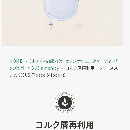
一覧
お客様実績
SUSPRO
お役立ち情報
selection
名入れ可エコグ
コラム
ッズ
ECサイト
SUS supply
備品・グッズ製
HOME
【ホテル・旅館向け】オリジナルエコアメニティ・グ
品一覧
ッズ制作
SUS amenity
コルク屑再利用 フリースス
お知らせ
リッパ（SUS Fleece Slippers）
カタログ
SUSPROとは
お問い合わせ
オリジナルアメ
ニティ制作
コルク屑再利用