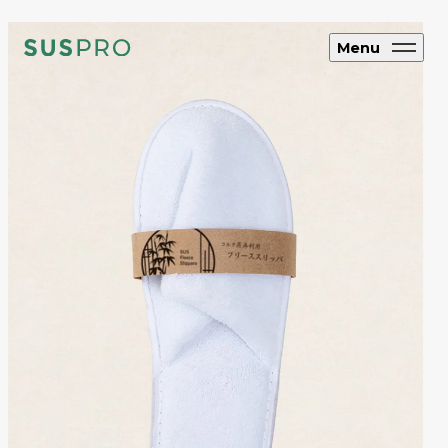
Menu
SUS CYCLE
アップサイクル
ブランド・企業向け
オリジナルエコグッズ制作
ホテル・旅館向け
エコアメニティ・グッズ制作
フルオーダー制
作
SUS coffee
コーヒー粉再利用雑貨
SUS amenity
アメニティ製品