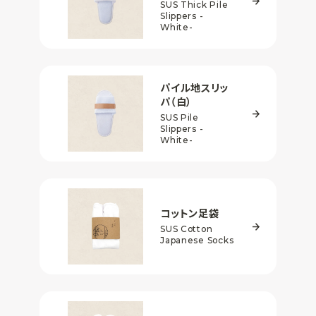
SUS Thick Pile
Slippers
-
White-
パイル地スリッ
パ
（白）
SUS Pile
Slippers
-
White-
コットン足袋
SUS Cotton
Japanese Socks