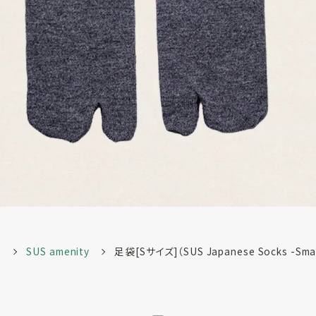
作
SUS amenity
足袋[Sサイズ]（SUS Japanese Socks -Smal