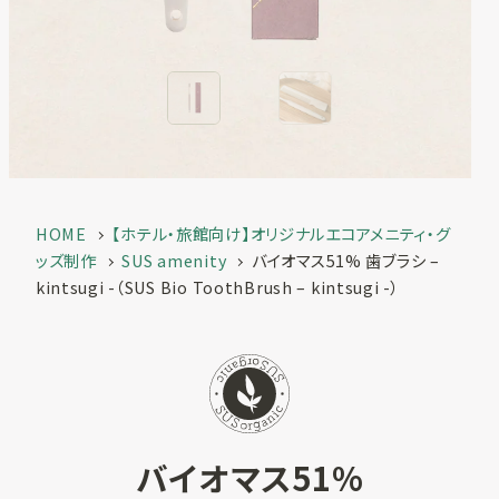
一覧
お客様実績
SUSPRO
お役立ち情報
selection
名入れ可エコグ
コラム
ッズ
ECサイト
SUS supply
備品・グッズ製
HOME
【ホテル・旅館向け】オリジナルエコアメニティ・グ
品一覧
ッズ制作
SUS amenity
バイオマス51% 歯ブラシ –
お知らせ
kintsugi -（SUS Bio ToothBrush – kintsugi -）
カタログ
SUSPROとは
お問い合わせ
オリジナルアメ
ニティ制作
バイオマス51%