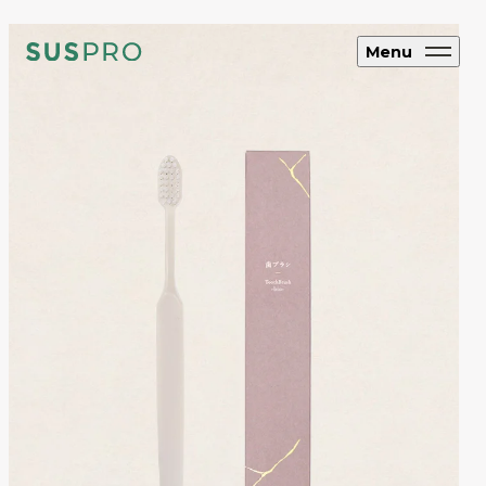
Menu
SUS CYCLE
アップサイクル
ブランド・企業向け
オリジナルエコグッズ制作
ホテル・旅館向け
エコアメニティ・グッズ制作
フルオーダー制
作
SUS coffee
コーヒー粉再利用雑貨
SUS amenity
アメニティ製品