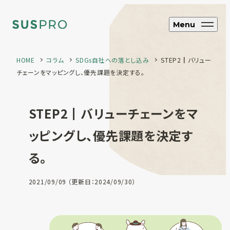
Menu
HOME
コラム
SDGs自社への落とし込み
STEP2┃バリュー
チェーンをマッピングし、優先課題を決定する。
SUS CYCLE
アップサイクル
STEP2┃バリューチェーンをマ
ブランド・企業向け
オリジナルエコグッズ制作
ッピングし、優先課題を決定す
る。
ホテル・旅館向け
エコアメニティ・グッズ制作
フルオーダー制
2021/09/09 （更新日：2024/09/30）
作
SUS coffee
コーヒー粉再利用雑貨
SUS amenity
アメニティ製品