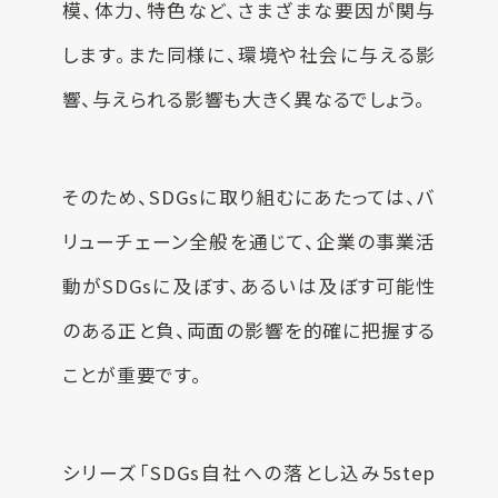
模、体力、特色など、さまざまな要因が関与
SUSPRO運営会社
します。また同様に、環境や社会に与える影
サイトマップ
響、与えられる影響も大きく異なるでしょう。
コーポレートサイト
オリジナルグッ
ズ制作
プライバシーポリシー
そのため、SDGsに取り組むにあたっては、バ
リューチェーン全般を通じて、企業の事業活
動がSDGsに及ぼす、あるいは及ぼす可能性
のある正と負、両面の影響を的確に把握する
ことが重要です。
シリーズ「SDGs自社への落とし込み5step