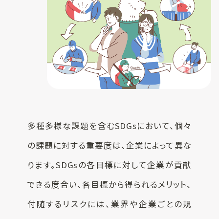
一覧
お客様実績
SUSPRO
お役立ち情報
selection
名入れ可エコグ
コラム
ッズ
ECサイト
SUS supply
備品・グッズ製
品一覧
お知らせ
多種多様な課題を含むSDGsにおいて、個々
カタログ
の課題に対する重要度は、企業によって異な
SUSPROとは
ります。SDGsの各目標に対して企業が貢献
お問い合わせ
できる度合い、各目標から得られるメリット、
オリジナルアメ
ニティ制作
付随するリスクには、業界や企業ごとの規