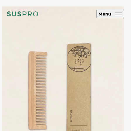
Menu
SUS CYCLE
アップサイクル
ブランド・企業向け
オリジナルエコグッズ制作
ホテル・旅館向け
エコアメニティ・グッズ制作
フルオーダー制
作
SUS coffee
コーヒー粉再利用雑貨
SUS amenity
アメニティ製品