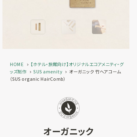
一覧
お客様実績
SUSPRO
お役立ち情報
selection
名入れ可エコグ
コラム
ッズ
ECサイト
SUS supply
備品・グッズ製
HOME
【ホテル・旅館向け】オリジナルエコアメニティ・グ
品一覧
ッズ制作
SUS amenity
オーガニック 竹ヘアコーム
お知らせ
（SUS organic HairComb）
カタログ
SUSPROとは
お問い合わせ
オリジナルアメ
ニティ制作
オーガニック