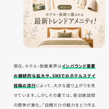
一覧
お客様実績
SUSPRO
お役立ち情報
selection
名入れ可エコグ
コラム
ッズ
ECサイト
SUS supply
備品・グッズ製
品一覧
お知らせ
現在、ホテル・旅館業界は
インバウンド需要
カタログ
の継続的な拡大や、SNSでのホテルステイ
SUSPROとは
投稿の流行
によって、大きな盛り上がりを見
お問い合わせ
オリジナルアメ
せています。しかしその裏では、宿泊施設間
ニティ制作
の競争が激化。「自館だけの魅力をどう作る