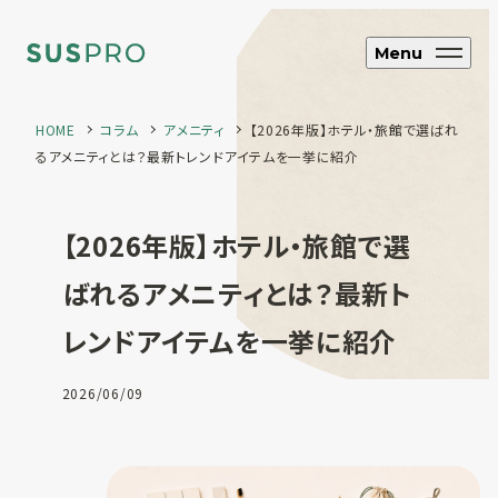
Menu
HOME
コラム
アメニティ
【2026年版】ホテル・旅館で選ばれ
るアメニティとは？最新トレンドアイテムを一挙に紹介
SUS CYCLE
アップサイクル
【2026年版】ホテル・旅館で選
ブランド・企業向け
オリジナルエコグッズ制作
ばれるアメニティとは？最新ト
レンドアイテムを一挙に紹介
ホテル・旅館向け
エコアメニティ・グッズ制作
フルオーダー制
2026/06/09
作
SUS coffee
コーヒー粉再利用雑貨
SUS amenity
アメニティ製品