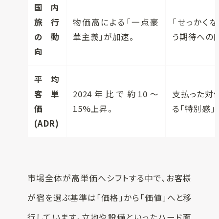
国内
旅行
物価高による「一点豪
「せっかく
の動
華主義」が加速。
う期待への
向
平均
客単
2024年比で約10〜
支払った対
価
15%上昇。
る「特別感」
(ADR)
市場全体が高単価へシフトする中で、お客様
が宿を選ぶ基準は「価格」から「価値」へと移
行しています。立地や設備といったハード面