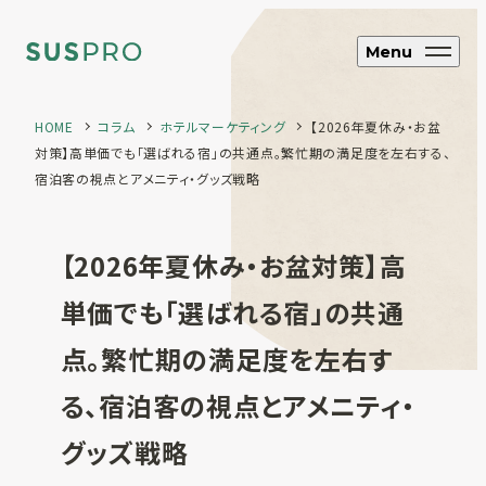
Menu
HOME
コラム
ホテルマーケティング
【2026年夏休み・お盆
対策】高単価でも「選ばれる宿」の共通点。繁忙期の満足度を左右する、
SUS CYCLE
宿泊客の視点とアメニティ・グッズ戦略
アップサイクル
【2026年夏休み・お盆対策】高
ブランド・企業向け
オリジナルエコグッズ制作
単価でも「選ばれる宿」の共通
ホテル・旅館向け
エコアメニティ・グッズ制作
点。繁忙期の満足度を左右す
フルオーダー制
る、宿泊客の視点とアメニティ・
作
SUS coffee
コーヒー粉再利用雑貨
グッズ戦略
SUS amenity
アメニティ製品