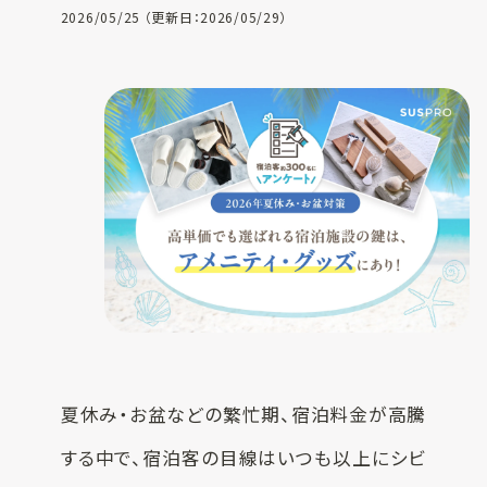
一覧
お客様実績
2026/05/25 （更新日：2026/05/29）
SUSPRO
お役立ち情報
selection
名入れ可エコグ
コラム
ッズ
ECサイト
SUS supply
備品・グッズ製
品一覧
お知らせ
カタログ
SUSPROとは
お問い合わせ
オリジナルアメ
夏休み・お盆などの繁忙期、宿泊料金が高騰
ニティ制作
する中で、宿泊客の目線はいつも以上にシビ