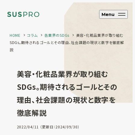
Menu
HOME
コラム
各業界のSDGs
美容・化粧品業界が取り組む
SDGs。期待されるゴールとその理由、社会課題の現状と数字を徹底解
SUS CYCLE
説
アップサイクル
美容・化粧品業界が取り組む
ブランド・企業向け
オリジナルエコグッズ制作
SDGs。期待されるゴールとその
ホテル・旅館向け
エコアメニティ・グッズ制作
理由、社会課題の現状と数字を
フルオーダー制
徹底解説
作
SUS coffee
コーヒー粉再利用雑貨
SUS amenity
2022/04/11 （更新日：2024/09/30）
アメニティ製品