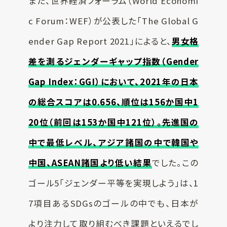
また、世界経済フォーラム（World Economi
c Forum：WEF）が公表した「The Global G
ender Gap Report 2021」によると、
男女格
差を測るジェンダーギャップ指数（Gender
Gap Index：GGI）において、2021年の日本
の総合スコアは0.656、順位は156か国中1
20位（前回は153か国中121位）。先進国の
中で最低レベル、アジア諸国の中で韓国や
中国、ASEAN諸国より低い結果
でした。この
ゴール5「ジェンダー平等を実現しよう」は、1
7項目あるSDGsのゴールの中でも、日本が
より注力して取り組むべき課題といえるでし