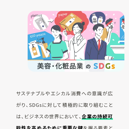
一覧
お客様実績
SUSPRO
お役立ち情報
selection
名入れ可エコグ
コラム
ッズ
ECサイト
SUS supply
備品・グッズ製
品一覧
お知らせ
カタログ
SUSPROとは
サステナブルやエシカル消費への意識が広
がり、SDGsに対して積極的に取り組むこと
お問い合わせ
オリジナルアメ
は、ビジネスの世界において、
企業の持続可
ニティ制作
能性を高めるために重要な鍵
を握る要素と