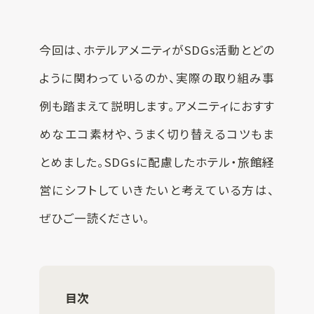
SUSPRO運営会社
今回は、ホテルアメニティがSDGs活動とどの
サイトマップ
ように関わっているのか、実際の取り組み事
コーポレートサイト
オリジナルグッ
例も踏まえて説明します。アメニティにおすす
ズ制作
プライバシーポリシー
めなエコ素材や、うまく切り替えるコツもま
とめました。SDGsに配慮したホテル・旅館経
営にシフトしていきたいと考えている方は、
ぜひご一読ください。
目次