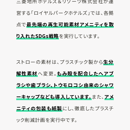
三菱地所ホテルズ＆リゾーツ株式会社が運
営する「ロイヤルパークホテルズ」では、各拠
点で
最先端の再生可能素材アメニティを取
り入れたSDGs戦略
を実行しています。
ストローの素材は、プラスチック製から
生分
解性素材
へ変更。
もみ殻を配合したヘアブ
ラシや歯ブラシ、トウモロコシ由来のシャワ
ーキャップ
なども導入しています。
また、
アメ
ニティの包装も紙製
にし、徹底したプラスチ
ック削減計画を実行中です。