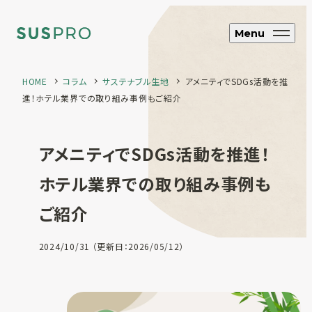
Menu
HOME
コラム
サステナブル生地
アメニティでSDGs活動を推
進！ホテル業界での取り組み事例もご紹介
SUS CYCLE
アップサイクル
アメニティでSDGs活動を推進！
ブランド・企業向け
オリジナルエコグッズ制作
ホテル業界での取り組み事例も
ご紹介
ホテル・旅館向け
エコアメニティ・グッズ制作
フルオーダー制
2024/10/31 （更新日：2026/05/12）
作
SUS coffee
コーヒー粉再利用雑貨
SUS amenity
アメニティ製品