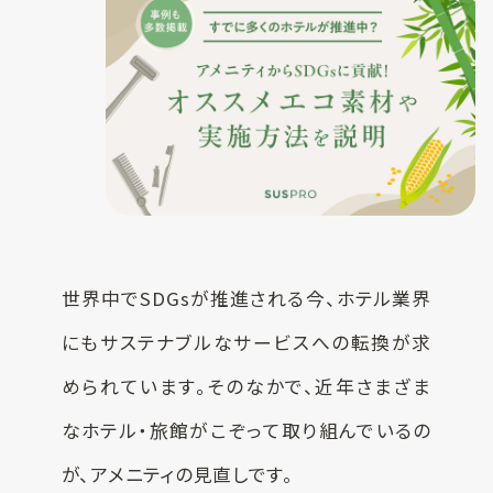
一覧
お客様実績
SUSPRO
お役立ち情報
selection
名入れ可エコグ
コラム
ッズ
ECサイト
SUS supply
備品・グッズ製
品一覧
お知らせ
世界中でSDGsが推進される今、ホテル業界
カタログ
にもサステナブルなサービスへの転換が求
SUSPROとは
められています。そのなかで、近年さまざま
お問い合わせ
オリジナルアメ
なホテル・旅館がこぞって取り組んでいるの
ニティ制作
が、アメニティの見直しです。